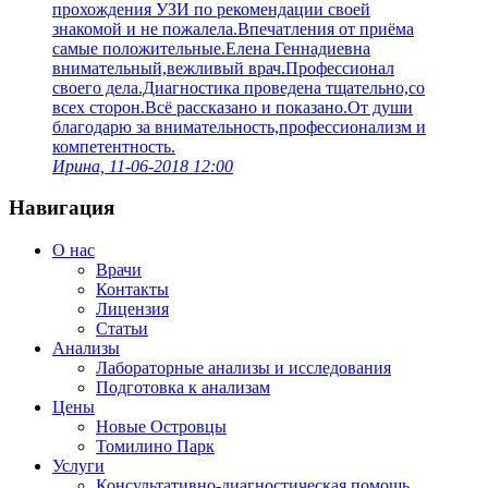
прохождения УЗИ по рекомендации своей
знакомой и не пожалела.Впечатления от приёма
самые положительные.Елена Геннадиевна
внимательный,вежливый врач.Профессионал
своего дела.Диагностика проведена тщательно,со
всех сторон.Всё рассказано и показано.От души
благодарю за внимательность,профессионализм и
компетентность.
Ирина, 11-06-2018 12:00
Навигация
О нас
Врачи
Контакты
Лицензия
Статьи
Анализы
Лабораторные анализы и исследования
Подготовка к анализам
Цены
Новые Островцы
Томилино Парк
Услуги
Консультативно-диагностическая помощь