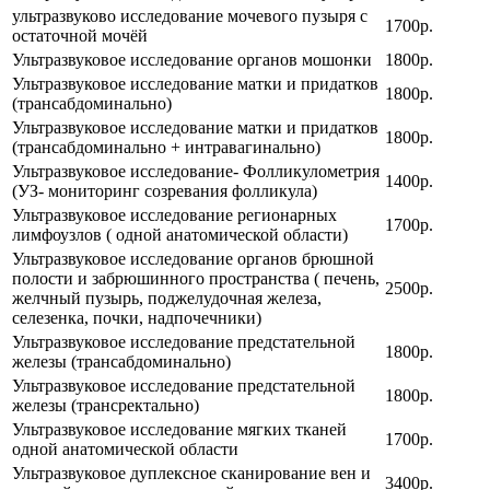
ультразвуково исследование мочевого пузыря с
1700р.
остаточной мочёй
Ультразвуковое исследование органов мошонки
1800р.
Ультразвуковое исследование матки и придатков
1800р.
(трансабдоминально)
Ультразвуковое исследование матки и придатков
1800р.
(трансабдоминально + интравагинально)
Ультразвуковое исследование- Фолликулометрия
1400р.
(УЗ- мониторинг созревания фолликула)
Ультразвуковое исследование регионарных
1700р.
лимфоузлов ( одной анатомической области)
Ультразвуковое исследование органов брюшной
полости и забрюшинного пространства ( печень,
2500р.
желчный пузырь, поджелудочная железа,
селезенка, почки, надпочечники)
Ультразвуковое исследование предстательной
1800р.
железы (трансабдоминально)
Ультразвуковое исследование предстательной
1800р.
железы (трансректально)
Ультразвуковое исследование мягких тканей
1700р.
одной анатомической области
Ультразвуковое дуплексное сканирование вен и
3400р.