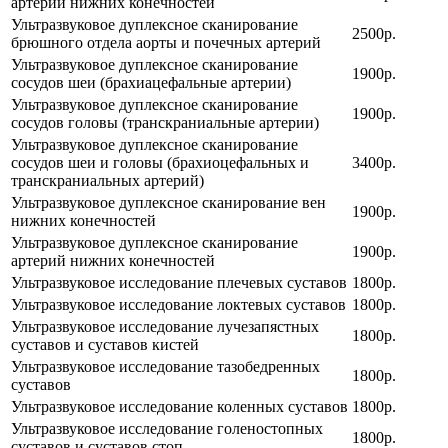
артерий нижних конечностей
Ультразвуковое дуплексное сканирование
2500р.
брюшного отдела аорты и почечных артерий
Ультразвуковое дуплексное сканирование
1900р.
сосудов шеи (брахиацефальные артерии)
Ультразвуковое дуплексное сканирование
1900р.
сосудов головы (транскраниальные артерии)
Ультразвуковое дуплексное сканирование
сосудов шеи и головы (брахиоцефальных и
3400р.
транскраниальных артерий)
Ультразвуковое дуплексное сканирование вен
1900р.
нижних конечностей
Ультразвуковое дуплексное сканирование
1900р.
артерий нижних конечностей
Ультразвуковое исследование плечевых суставов
1800р.
Ультразвуковое исследование локтевых суставов
1800р.
Ультразвуковое исследование лучезапястных
1800р.
суставов и суставов кистей
Ультразвуковое исследование тазобедренных
1800р.
суставов
Ультразвуковое исследование коленных суставов
1800р.
Ультразвуковое исследование голеностопных
1800р.
суставов и суставов стоп