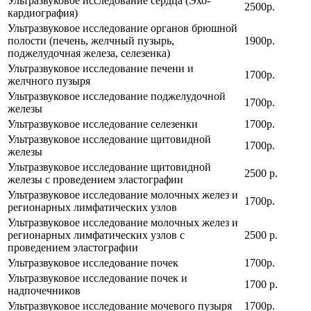
Ультразвуковое исследование сердца (Эхо-
2500р.
кардиография)
Ультразвуковое исследование органов брюшной
полости (печень, желчный пузырь,
1900р.
поджелудочная железа, селезенка)
Ультразвуковое исследование печени и
1700р.
желчного пузыря
Ультразвуковое исследование поджелудочной
1700р.
железы
Ультразвуковое исследование селезенки
1700р.
Ультразвуковое исследование щитовидной
1700р.
железы
Ультразвуковое исследование щитовидной
2500 р.
железы с проведением эластографии
Ультразвуковое исследование молочных желез и
1700р.
регионарных лимфатических узлов
Ультразвуковое исследование молочных желез и
регионарных лимфатических узлов с
2500 р.
проведением эластографии
Ультразвуковое исследование почек
1700р.
Ультразвуковое исследование почек и
1700 р.
надпочечников
Ультразвуковое исследование мочевого пузыря
1700р.