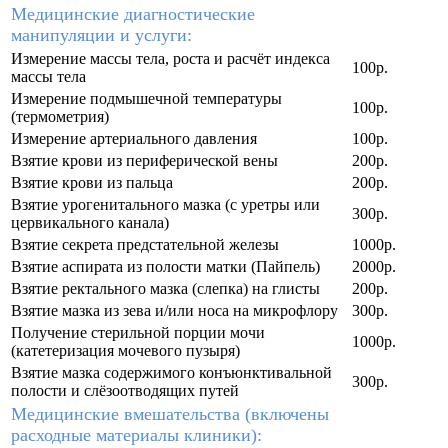
Медицинские диагностические
манипуляции и услуги:
Измерение массы тела, роста и расчёт индекса
100р.
массы тела
Измерение подмышечной температуры
100р.
(термометрия)
Измерение артериального давления
100р.
Взятие крови из периферической вены
200р.
Взятие крови из пальца
200р.
Взятие урогенитального мазка (с уретры или
300р.
цервикального канала)
Взятие секрета предстательной железы
1000р.
Взятие аспирата из полости матки (Пайпель)
2000р.
Взятие ректального мазка (слепка) на глисты
200р.
Взятие мазка из зева и/или носа на микрофлору
300р.
Получение стерильной порции мочи
1000р.
(катетеризация мочевого пузыря)
Взятие мазка содержимого конъюнктивальной
300р.
полости и слёзоотводящих путей
Медицинские вмешательства (включены
расходные материалы клиники):